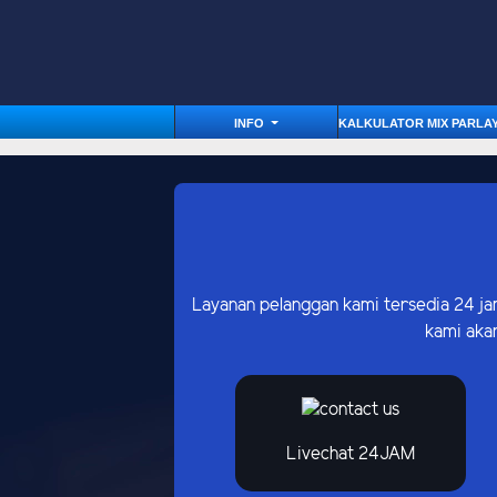
INFO
KALKULATOR MIX PARLA
Layanan pelanggan kami tersedia 24 ja
kami akan
Livechat 24JAM