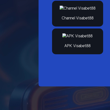
Channel Visabet88
APK Visabet88