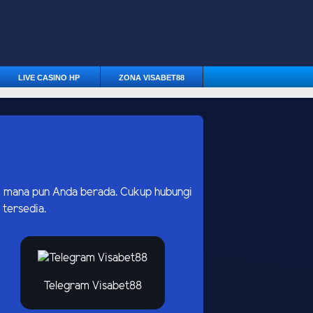
LIVE CASINO HP
ZONA VISABET88
di mana pun Anda berada. Cukup hubungi
 tersedia.
Telegram Visabet88