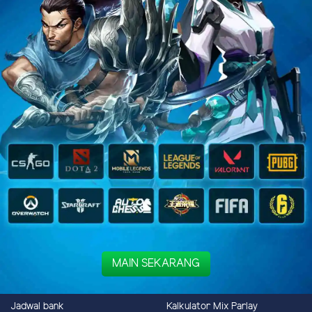
MAIN SEKARANG
Jadwal bank
Kalkulator Mix Parlay