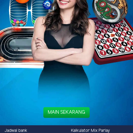
MAIN SEKARANG
Jadwal bank
Kalkulator Mix Parlay