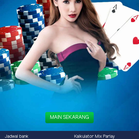
MAIN SEKARANG
Jadwal bank
Kalkulator Mix Parlay