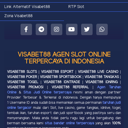
Link Alternatif Visabet88
RTP Slot
Zona Visabet88
VISABET88 AGEN SLOT ONLINE
TERPERCAYA DI INDONESIA
VISABET88 SLOTS | VISABET88 ESPORT | VISABET88 LIVE CASINO |
VISABET88 POKER | VISABET88 SPORTSBOOK | VISABET88 TANGKAS |
VISABET88 TOGEL | VISABET88 IDNTRADE | VISABET88 IDNRNG |
VISABET88 PROMOSI | VISABET88 REFERRAL |
Agen Taruhan
Online
&
Situs Judi Online terpercaya
resmi aman dengan partner
Provider Terbesar & Terkenal di indonesia. Dengan hanya mempunyai
1 Username ID anda sudah bisa memainkan semua permainan
taruhan judi
online tergacor
mulai dari Slot, live casino, game tangkas, idnlive, togel,
tembak ikan, taruhan esport dan judi sportbook yang pastinya seru dan
menyenangkan. Maka anda tidak perlu ragu lagi untuk bergabung dan
bermain bersama kami
situs bandar online terpercaya
yang akan
100%